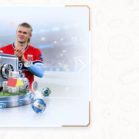
全国免费电话：
024-5131971
动态
联系爱游戏官网
当前位置：
首页
>
新闻中心