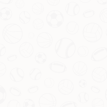
ace中积累了过多警告而缺席小组race，那
赛队伍，也提升了赛事的观赏性。
的一些情况。在那届赛事中，克罗地亚队的莫德里奇
nal circle后，他的记录被清空，最终带领球队一路杀
e而无法发挥如此重要的作用。这也从侧面印证
要注意的是，在World Cup正race阶段，黄牌依然会累
将自动停race一场。不过，这一累积会在四分之一
。这种分阶段清零的设计同样体现了FIFA对公