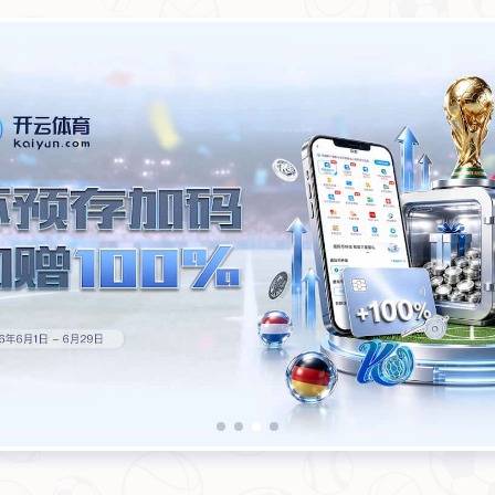
介绍
产品展示
新闻