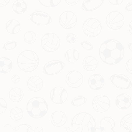
世界杯
首先，我
牌并不会
这一规则
举个例子
中，当他
杯决赛circ
为何设
你可能会问
阶段，参
面
，FIF