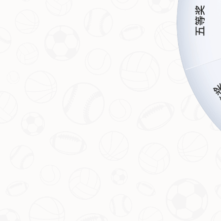
引言：
每逢世界
支球队的
赛阶段
？
惑，同时