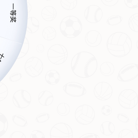
纪律问题格外留意。球员的一张黄牌可能影响整
出水面：
世界杯预选赛的黄牌是否会累计到小组
天，我们就来深入探讨这一话题，为广大球迷解