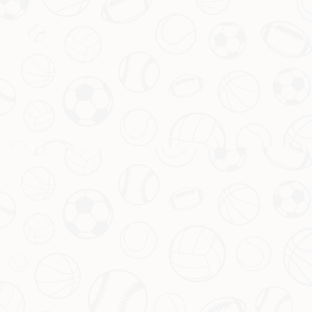
射的身影。
此外，她的团队支持也功不可没。从营养搭配到心理辅导，
每一个细节都在为她的成功铺路。正如一句老话所说：“台
上一分钟，台下十年功。”李冰潔用实际行动诠释了这句话
的真谛。
未来展望：中国游泳的新希望