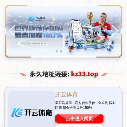
全国游泳冠军赛：李冰洁称霸女子1500米自由泳项
目