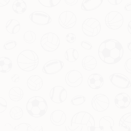
竟，每一位离队的年轻人，都可能成为未来的“复仇者”。
结语方向：反思与展望
尽管这场失利让曼联球迷感到失望，但它也为球队敲响了警
钟。从战术调整到球员心态，红魔需要全面审视自身问题。
而对于诺丁汉森林来说，这场胜利无疑是一针强心剂，尤其
是在保级压力下，球队士气得到极大提升。未来几轮联赛，
双方又将如何调整状态，让我们拭目以待。
优质网站：
Kaiyun·开云体育官网全站登录入口网址-开云娱乐游戏
APP下载
Copyright 2024
爱游戏体育官方登录入口网址 - APP下载 AYX Gaming
All
Rights by
爱游戏官网
地址：内蒙古自治区通辽市霍林郭勒市珠斯花街道 电话：024-5131971传真：
024-5131971