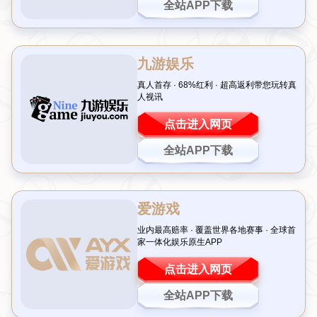
引言：红魔客场失利 旧将反戈一击成焦点
在最近一轮英超联赛中，曼联客场挑战诺丁汉森林的比赛成
为球迷热议的话题。最终，曼联以0比1不敌对手，而进球
者正是曾效力于曼联的年轻球员埃兰加。这位旧将的“弑旧
主”表现不仅让红魔球迷心痛，也让这场比赛充满了戏剧
性。本文将围绕这场失利，分析曼联的困境以及埃兰加的亮