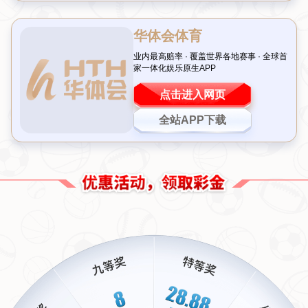
眼发挥，带你深入了解这场英超焦点战背后的故事。
曼联低迷表现：攻防两端问题凸显
本场比赛，曼联在攻防两端都暴露出明显问题。进攻端，球
队缺乏有效的组织和配合，尽管控球率占据优势，但真正威
胁到对方球门的机会却寥寥无几。尤其是前锋线上的球员，
多次错失得分良机，令人扼腕叹息。而在防守端，曼联的漏
洞更是被诺丁汉森林抓住，尤其是对
埃兰加
的盯防不足，让
这位速度与技术兼备的球员得以在关键时刻完成致命一击。