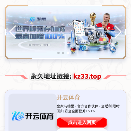
【英超】埃兰加反戈一击，诺丁汉森林主场1比0力克
曼联