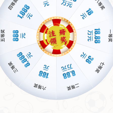
此外，另一支决赛队伍同样不容小觑。他们在比赛中展现了
极强的进攻火力，前锋球员在关键时刻屡次建功。可以说，
这两支队伍的对决将是技术和战术的巅峰碰撞，而最终的
欧
洲杯冠军
归属也将在这一战中揭晓。
关键因素解析 决定冠军归属的三大要素
要预测本届
欧洲Cup冠军
的结果，我们需要从多个维度进行
分析。以下是影响最终结果的三大关键因素：
团队配合与战术执行力
：在高水平的赛事中，单兵作
战能力固然重要，但团队的默契往往是制胜的关键。
决赛队伍中，谁能更好地执行教练的战术安排，谁就
更有可能捧起奖杯。
核心球员的状态
：无论是前锋的得分能力，还是后卫