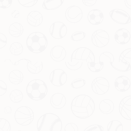
的防守稳定性，核心球员的表现都将直接影响比赛走
势。例如，某队的前锋在本届赛事中已打进多粒进
球，他的状态将成为决定胜负的重要变量。
心理素质与临场发挥
：决赛的压力非同一般，如何在
关键时刻保持冷静，甚至逆境翻盘，是对一支球队综
合实力的终极考验。历史上不乏通过点球大战决出冠
军的案例，这也凸显了心理素质的重要性。
以上因素将在最后的比赛中交织碰撞，最终决定谁能成为新
一届的
欧洲Cup冠军
。
历史数据启示 冠军背后的规律
回顾历届European Cup的历史，我们可以发现一些有趣的
规律。例如，过去几届的冠军往往是攻守平衡的队伍，他们
不仅拥有强大的进攻能力，同时在防守端也滴水不漏。以
2016年的葡萄牙为例，尽管C罗受伤离场，但全队的团结和