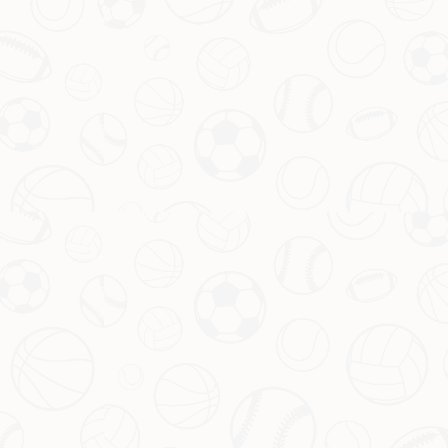
部管理层和球员带来了更大的压力。
冠王”奇迹，那时的他们几乎无人能敌。然而，随着核
季2-8惨败拜仁慕尼黑为例，那场比赛暴露了他们
演。
仍为未来带来了希望。如果能在转会市场上精准
走出“
void crowns
”（即“
虚空6冠
”）的阴影，用