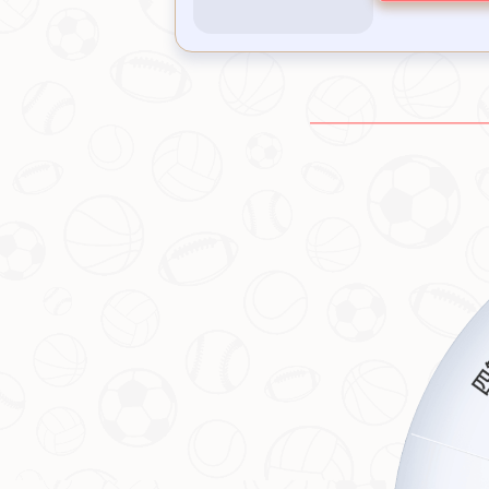
引言：巴
在最近的
的是，知
这不仅是