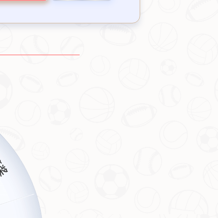
球迷感到震惊与失望。然而，更让话题热度飙升
虚空6冠”梦想，直接点燃了网络上的激烈讨论。
与困境。本文将围绕“
巴萨遭国米淘汰
”和“
龙赛