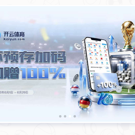
介绍
产品展示
新闻