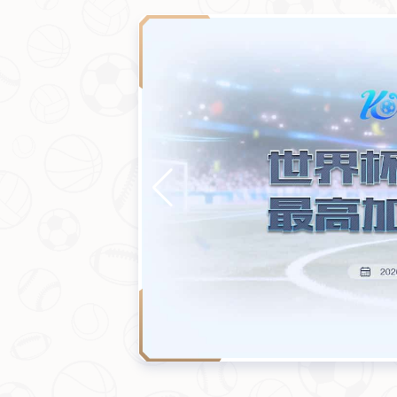
首页
公司
新闻中心
新闻中心